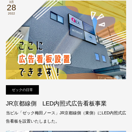
3月
28
2022
ゼックの日常
JR京都線側 LED内照式広告看板事業
当ビル「ゼック梅田ノース」JR京都線側（東側）にLED内照式広
告看板を設置いたしました。