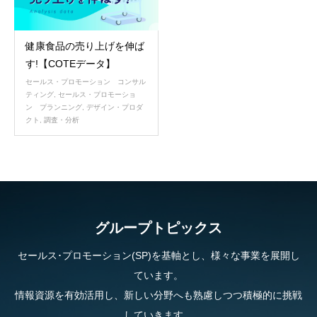
健康食品の売り上げを伸ば
す!【COTEデータ】
セールス・プロモーション コンサル
ティング
,
セールス・プロモーショ
ン プランニング
,
デザイン・プロダ
クト
,
調査・分析
グループトピックス
セールス･プロモーション(SP)を基軸とし、様々な事業を展開し
ています。
情報資源を有効活用し、新しい分野へも熟慮しつつ積極的に挑戦
していきます。