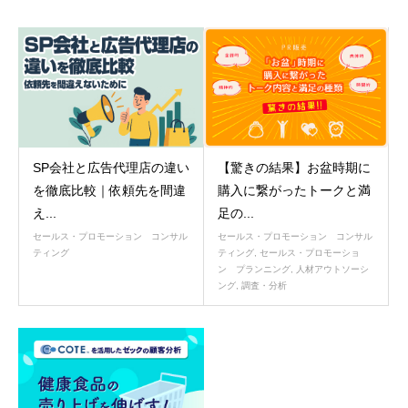
SP会社と広告代理店の違い
【驚きの結果】お盆時期に
を徹底比較｜依頼先を間違
購入に繋がったトークと満
え...
足の...
セールス・プロモーション コンサル
セールス・プロモーション コンサル
ティング
ティング
,
セールス・プロモーショ
ン プランニング
,
人材アウトソーシ
ング
,
調査・分析